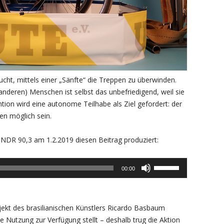
ucht, mittels einer „Sänfte“ die Treppen zu überwinden.
anderen) Menschen ist selbst das unbefriedigend, weil sie
tion wird eine autonome Teilhabe als Ziel gefordert: der
en möglich sein.
f NDR 90,3 am 1.2.2019 diesen Beitrag produziert:
Pfeiltasten
00:00
Hoch/Runter
benutzen,
um
jekt des brasilianischen Künstlers Ricardo Basbaum
die
ve Nutzung zur Verfügung stellt – deshalb trug die Aktion
Lautstärke