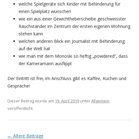
welche Spielgeräte sich Kinder mit Behinderung für
einen Spielplatz wünschen
wie ein aus einer Gewichtheberscheibe geschweisster
Rauchständer im Zentrum der ersten eigenen Wohnung
stehen kann
welchen anderen Blick ein Journalist mit Behinderung
auf die Welt hat
wie man mit dem Monoski so heftig „powdered“, dass
der Kameramann ausflippt
Der Eintritt ist frei, im Anschluss gibt es Kaffee, Kuchen und
Gespräche!
Dieser Beitrag wurde am
19. April 2019
unter
Allgemein
veröffentlicht.
Beitragsnavigation
←
Ältere Beiträge